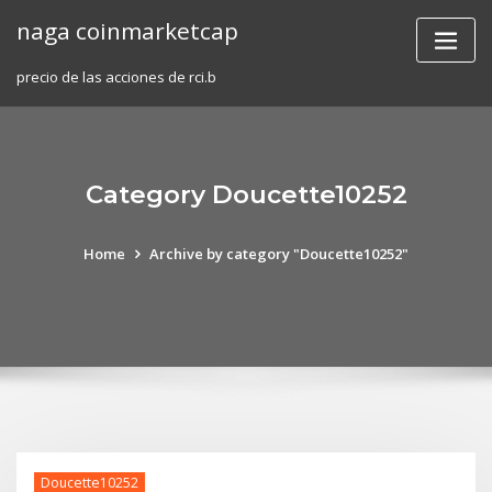
Skip
naga coinmarketcap
to
content
precio de las acciones de rci.b
Category Doucette10252
Home
Archive by category "Doucette10252"
Doucette10252